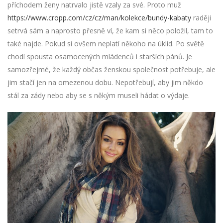
příchodem ženy natrvalo jistě vzaly za své. Proto muž
https://www.cropp.com/cz/cz/man/kolekce/bundy-kabaty
raději
setrvá sám a naprosto přesně ví, že kam si něco položil, tam to
také najde. Pokud si ovšem neplatí někoho na úklid. Po světě
chodí spousta osamocených mládenců i starších pánů. Je
samozřejmé, že každý občas ženskou společnost potřebuje, ale
jim stačí jen na omezenou dobu. Nepotřebují, aby jim někdo
stál za zády nebo aby se s někým museli hádat o výdaje.