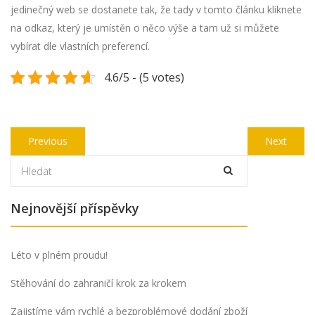
jedinečný web se dostanete tak, že tady v tomto článku kliknete
na odkaz, který je umístěn o něco výše a tam už si můžete
vybírat dle vlastních preferencí.
4.6/5 - (5 votes)
Navigace
Previous
Next
Previous
Next
pro
post:
post:
příspěvek
Nejnovější příspěvky
Léto v plném proudu!
Stěhování do zahraničí krok za krokem
Zajistíme vám rychlé a bezproblémové dodání zboží