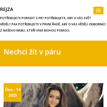
Skip
to
REJZA
Togg
content
navi
POTŘEBUJETE PORADIT S PR? POTŘEBUJETE, ABY O VÁS SVĚT
VĚDĚL? PAK POTŘEBUJETE V PRVNÍ ŘADĚ, ABY O VÁS VĚDĚLI ODBORNÍCI
Z NAŠEHO WEBU, KTEŘÍ VÁM MOHOU POMOCI.
Nechci žít v páru
Úno - 14
2025