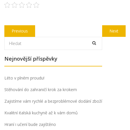
Navigace
Previous
Next
Previous
Next
pro
post:
post:
příspěvek
Nejnovější příspěvky
Léto v plném proudu!
Stěhování do zahraničí krok za krokem
Zajistíme vám rychlé a bezproblémové dodání zboží
Kvalitní italská kuchyně až k vám domů
Hraní i učení bude zajištěno