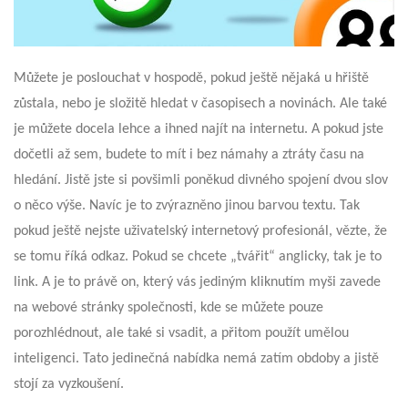
Můžete je poslouchat v hospodě, pokud ještě nějaká u hřiště
zůstala, nebo je složitě hledat v časopisech a novinách. Ale také
je můžete docela lehce a ihned najít na internetu. A pokud jste
dočetli až sem, budete to mít i bez námahy a ztráty času na
hledání. Jistě jste si povšimli poněkud divného spojení dvou slov
o něco výše. Navíc je to zvýrazněno jinou barvou textu. Tak
pokud ještě nejste uživatelský internetový profesionál, vězte, že
se tomu říká odkaz. Pokud se chcete „tvářit“ anglicky, tak je to
link. A je to právě on, který vás jediným kliknutím myši zavede
na webové stránky společnosti, kde se můžete pouze
porozhlédnout, ale také si vsadit, a přitom použít umělou
inteligenci. Tato jedinečná nabídka nemá zatím obdoby a jistě
stojí za vyzkoušení.