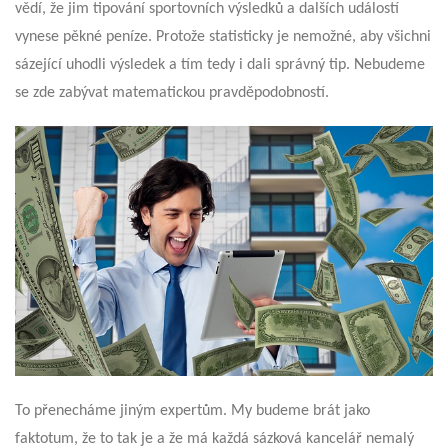
vědí, že jim tipování sportovních výsledků a dalších událostí
vynese pěkné peníze. Protože statisticky je nemožné, aby všichni
sázející uhodli výsledek a tím tedy i dali správný tip. Nebudeme
se zde zabývat matematickou pravděpodobností.
To přenecháme jiným expertům. My budeme brát jako
faktotum, že to tak je a že má každá sázková kancelář nemalý