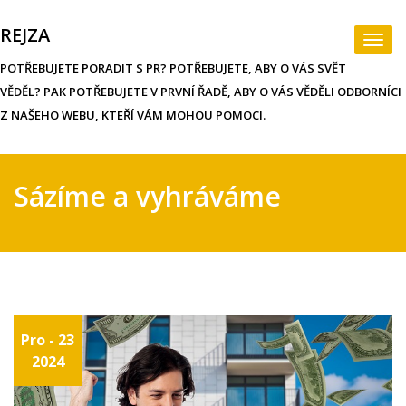
Skip
to
REJZA
Togg
content
navi
POTŘEBUJETE PORADIT S PR? POTŘEBUJETE, ABY O VÁS SVĚT
VĚDĚL? PAK POTŘEBUJETE V PRVNÍ ŘADĚ, ABY O VÁS VĚDĚLI ODBORNÍCI
Z NAŠEHO WEBU, KTEŘÍ VÁM MOHOU POMOCI.
Sázíme a vyhráváme
Pro - 23
2024