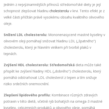
Jedním z nejvýznamnějších přínosů středomořské diety je její
schopnost zlepšovat hladinu
cholesterolu
v krvi. Tento efekt je z
velké části přičítán právě vysokému obsahu kvalitního olivového
oleje.
Snížení LDL cholesterolu:
Mononenasycené mastné kyseliny v
olivovém oleji pomáhají snižovat hladinu LDL („špatného“)
cholesterolu, který je hlavním viníkem při tvorbě plaků v
tepnách.
Zvýšení HDL cholesterolu: Středomořská
dieta může také
přispět ke zvýšení hladiny HDL („dobrého“) cholesterolu, který
pomáhá odstraňovat LDL cholesterol z tepen a tím snižuje
riziko srdečních onemocnění.
Zlepšení lipidového profilu:
Kombinace různých zdravých
potravin v této dietě, včetně ryb bohatých na omega-3 mastné
kyseliny, celozrnných produktů a olivového oleje, pomáhá