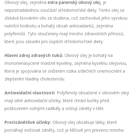
Olivový olej, zejména
extra panenský olivový olej
, je
nepostradatelnou součástí středomořské diety. Tento olej se
získává lisováním oliv za studena, což zachovává jeho vysokou
nutriční hodnotu a bohatý obsah antioxidantů, zejména
polyfenolů. Tyto sloučeniny mají mnoho zdravotních přínosů,
které jsou zásadní pro úspěch středomořské diety.
Hlavní zdroj zdravých tuků:
Olivový olej je bohatý na
mononenasycené mastné kyseliny, zejména kyselinu olejovou,
která je spojována se snížením rizika srdečních onemocnění a
zlepšením hladiny cholesterolu.
Antioxidační vlastnosti
: Polyfenoly obsažené v olivovém oleji
mají silné antioxidační účinky, které chrání buňky před
poškozením volnými radikály a snižují záněty v těle.
Protizánětlivé účinky:
Olivový olej obsahuje látky, které
pomáhají snižovat záněty, což je klíčové pro prevenci mnoha