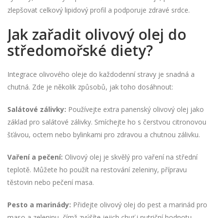
zlepšovat celkový lipidový profil a podporuje zdravé srdce.
Jak zařadit olivový olej do
středomořské diety?
Integrace olivového oleje do každodenní stravy je snadná a
chutná. Zde je několik způsobů, jak toho dosáhnout:
Salátové zálivky:
Používejte extra panenský olivový olej jako
základ pro salátové zálivky. Smíchejte ho s čerstvou citronovou
šťávou, octem nebo bylinkami pro zdravou a chutnou zálivku.
Vaření a pečení:
Olivový olej je skvělý pro vaření na střední
teplotě. Můžete ho použít na restování zeleniny, přípravu
těstovin nebo pečení masa.
Pesto a marinády:
Přidejte olivový olej do pest a marinád pro
maso a zeleninu, čímž zvýšíte jejich chuť i nutriční hodnotu.