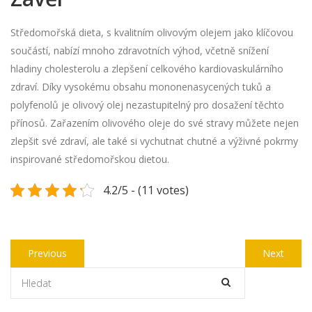
Středomořská dieta, s kvalitním olivovým olejem jako klíčovou
součástí, nabízí mnoho zdravotních výhod, včetně snížení
hladiny cholesterolu a zlepšení celkového kardiovaskulárního
zdraví. Díky vysokému obsahu mononenasycených tuků a
polyfenolů je olivový olej nezastupitelný pro dosažení těchto
přínosů. Zařazením olivového oleje do své stravy můžete nejen
zlepšit své zdraví, ale také si vychutnat chutné a výživné pokrmy
inspirované středomořskou dietou.
4.2/5 - (11 votes)
Navigace
Previous
Next
Previous
Next
pro
post:
post:
příspěvek