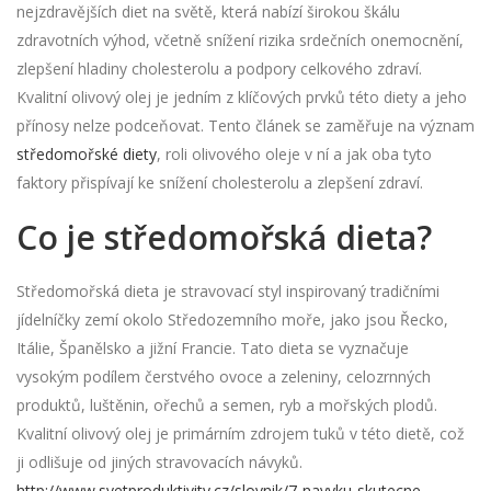
nejzdravějších diet na světě, která nabízí širokou škálu
zdravotních výhod, včetně snížení rizika srdečních onemocnění,
zlepšení hladiny cholesterolu a podpory celkového zdraví.
Kvalitní olivový olej je jedním z klíčových prvků této diety a jeho
přínosy nelze podceňovat. Tento článek se zaměřuje na význam
středomořské diety
, roli olivového oleje v ní a jak oba tyto
faktory přispívají ke snížení cholesterolu a zlepšení zdraví.
Co je středomořská dieta?
Středomořská dieta je stravovací styl inspirovaný tradičními
jídelníčky zemí okolo Středozemního moře, jako jsou Řecko,
Itálie, Španělsko a jižní Francie. Tato dieta se vyznačuje
vysokým podílem čerstvého ovoce a zeleniny, celozrnných
produktů, luštěnin, ořechů a semen, ryb a mořských plodů.
Kvalitní olivový olej je primárním zdrojem tuků v této dietě, což
ji odlišuje od jiných stravovacích návyků.
http://www.svetproduktivity.cz/slovnik/7-navyku-skutecne-