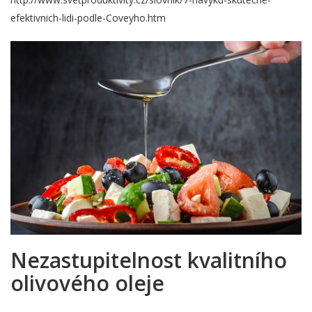
efektivnich-lidi-podle-Coveyho.htm
Nezastupitelnost kvalitního
olivového oleje