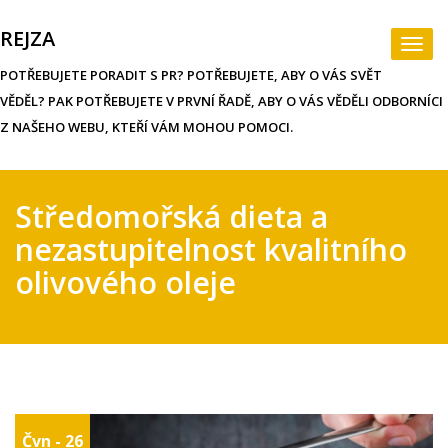
Skip
to
REJZA
Togg
content
navi
POTŘEBUJETE PORADIT S PR? POTŘEBUJETE, ABY O VÁS SVĚT
VĚDĚL? PAK POTŘEBUJETE V PRVNÍ ŘADĚ, ABY O VÁS VĚDĚLI ODBORNÍCI
Z NAŠEHO WEBU, KTEŘÍ VÁM MOHOU POMOCI.
Středomořská dieta a
nezastupitelnost kvalitního
olivového oleje
Čvn - 26