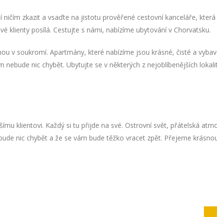
ničím zkazit a vsaďte na jistotu prověřené cestovní kanceláře, kter
é klienty posílá. Cestujte s námi, nabízíme ubytování v Chorvatsku.
nou v soukromí. Apartmány, které nabízíme jsou krásné, čisté a vyba
nebude nic chybět. Ubytujte se v některých z nejoblíbenějších lokali
mu klientovi. Každý si tu přijde na své. Ostrovní svět, přátelská atm
bude nic chybět a že se vám bude těžko vracet zpět. Přejeme krásno