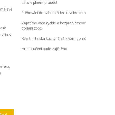
Léto v plném proudu!
á má své
Stěhování do zahraničí krok za krokem
Zajistíme vám rychlé a bezproblémové
vené
dodání zboží
t přímo
Kvalitní italská kuchyně až k vám domů
Hraní i učení bude zajištěno
osféra,
u
Next
Next