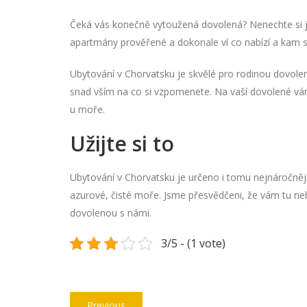
Čeká vás konečně vytoužená dovolená? Nenechte si jí 
apartmány prověřené a dokonale ví co nabízí a kam sv
Ubytování v Chorvatsku je skvělé pro rodinou dovole
snad vším na co si vzpomenete. Na vaší dovolené vám 
u moře.
Užijte si to
Ubytování v Chorvatsku
je určeno i tomu nejnáročnější
azurové, čisté moře. Jsme přesvědčeni, že vám tu ne
dovolenou s námi.
3/5 - (1 vote)
Navigace
Previous
Previous