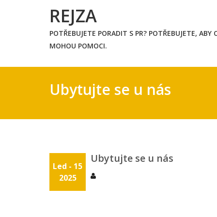
Skip
REJZA
to
content
POTŘEBUJETE PORADIT S PR? POTŘEBUJETE, ABY O
MOHOU POMOCI.
Ubytujte se u nás
Ubytujte se u nás
Led - 15
2025