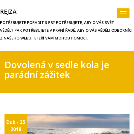
Skip
to
REJZA
Togg
content
navi
POTŘEBUJETE PORADIT S PR? POTŘEBUJETE, ABY O VÁS SVĚT
VĚDĚL? PAK POTŘEBUJETE V PRVNÍ ŘADĚ, ABY O VÁS VĚDĚLI ODBORNÍCI
Z NAŠEHO WEBU, KTEŘÍ VÁM MOHOU POMOCI.
Dovolená v sedle kola je
parádní zážitek
Dub - 25
2018