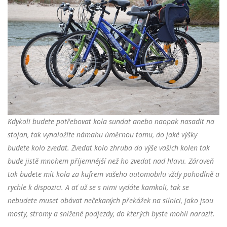
Kdykoli budete potřebovat kola sundat anebo naopak nasadit na
stojan, tak vynaložíte námahu úměrnou tomu, do jaké výšky
budete kolo zvedat. Zvedat kolo zhruba do výše vašich kolen tak
bude jistě mnohem příjemnější než ho zvedat nad hlavu. Zároveň
tak budete mít kola za kufrem vašeho automobilu vždy pohodlně a
rychle k dispozici. A ať už se s nimi vydáte kamkoli, tak se
nebudete muset obávat nečekaných překážek na silnici, jako jsou
mosty, stromy a snížené podjezdy, do kterých byste mohli narazit.