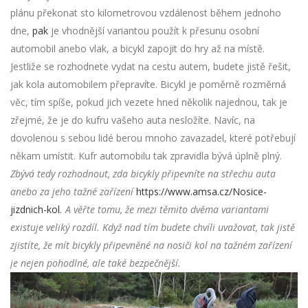
plánu překonat sto kilometrovou vzdálenost během jednoho
dne,
pak
je vhodnější variantou použít k přesunu osobní
automobil anebo vlak, a bicykl zapojit do hry až na místě.
Jestliže se rozhodnete vydat na cestu autem, budete jistě řešit,
jak kola automobilem přepravíte. Bicykl je poměrně rozměrná
věc, tím spíše, pokud jich vezete hned několik najednou, tak je
zřejmé, že je do kufru vašeho auta nesložíte. Navíc, na
dovolenou s sebou lidé berou mnoho zavazadel, které potřebují
někam umístit. Kufr automobilu tak zpravidla bývá úplně plný.
Zbývá tedy rozhodnout, zda bicykly připevníte na střechu auta
anebo za jeho tažné zařízení
https://www.amsa.cz/Nosice-
jizdnich-kol
. A věřte tomu, že mezi těmito dvěma variantami
existuje veliký rozdíl. Když nad tím budete chvíli uvažovat, tak jistě
zjistíte, že mít bicykly připevněné na nosiči kol na tažném zařízení
je nejen pohodlné, ale také bezpečnější.