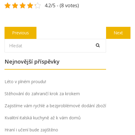
4.2/5 - (8 votes)
Navigace
Previous
Next
Previous
Next
pro
post:
post:
příspěvek
Nejnovější příspěvky
Léto v plném proudu!
Stěhování do zahraničí krok za krokem
Zajistíme vám rychlé a bezproblémové dodání zboží
Kvalitní italská kuchyně až k vám domů
Hraní i učení bude zajištěno