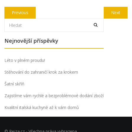
Navigace
Previous
Next
Previous
Next
pro
post:
post:
příspěvek
Nejnovější příspěvky
Léto v plném proudu!
Stěhování do zahraničí krok za krokem
Šatní skříň
Zajistíme vám rychlé a bezproblémové dodání zboží
Kvalitní italská kuchyně až k vám domů
© Rejza.cz - Všechna práva vyhrazena.