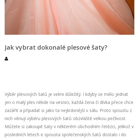
Jak vybrat dokonalé plesové šaty?
Výběr plesových šatů je velmi důležitý. I kdyby se mělo jednat
jen o malý ples někde na vesnici, každá žena či dívka přece chce
zazářit a připadat si jako ta nejkrásnější v sálu. Proto spoustu z
nich věnují výběru plesových šatů obzvláště velkou pečlivost.
Můžete si zakoupit šaty v některém obchodním řetězci, jelikož v
posledních letech e spousta společenských šatů dostalo i do