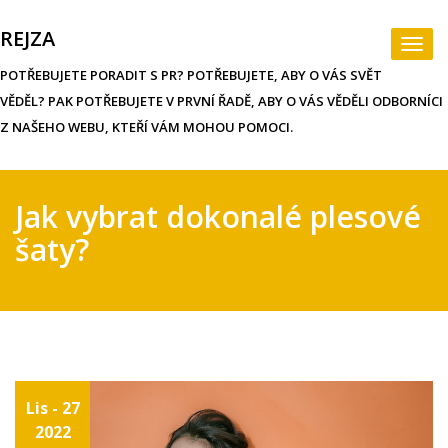
Skip
to
REJZA
Togg
content
navi
POTŘEBUJETE PORADIT S PR? POTŘEBUJETE, ABY O VÁS SVĚT
VĚDĚL? PAK POTŘEBUJETE V PRVNÍ ŘADĚ, ABY O VÁS VĚDĚLI ODBORNÍCI
Z NAŠEHO WEBU, KTEŘÍ VÁM MOHOU POMOCI.
Jak vybrat dokonalé plesové
šaty?
Lis - 27
2022