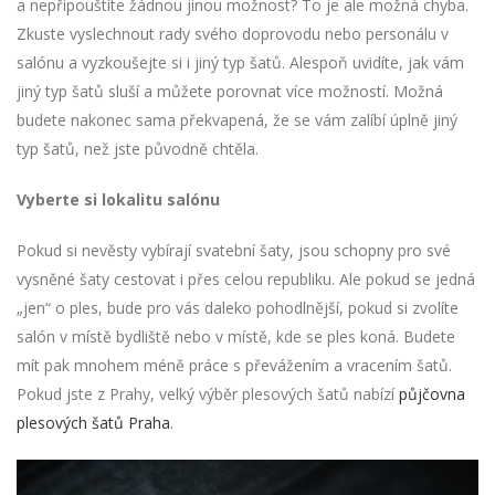
a nepřipouštíte žádnou jinou možnost? To je ale možná chyba.
Zkuste vyslechnout rady svého doprovodu nebo personálu v
salónu a vyzkoušejte si i jiný typ šatů. Alespoň uvidíte, jak vám
jiný typ šatů sluší a můžete porovnat více možností. Možná
budete nakonec sama překvapená, že se vám zalíbí úplně jiný
typ šatů, než jste původně chtěla.
Vyberte si lokalitu salónu
Pokud si nevěsty vybírají svatební šaty, jsou schopny pro své
vysněné šaty cestovat i přes celou republiku. Ale pokud se jedná
„jen“ o ples, bude pro vás daleko pohodlnější, pokud si zvolíte
salón v místě bydliště nebo v místě, kde se ples koná. Budete
mít pak mnohem méně práce s převážením a vracením šatů.
Pokud jste z Prahy, velký výběr plesových šatů nabízí
půjčovna
plesových šatů Praha
.