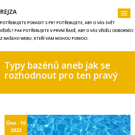
Skip
to
REJZA
Togg
content
navi
POTŘEBUJETE PORADIT S PR? POTŘEBUJETE, ABY O VÁS SVĚT
VĚDĚL? PAK POTŘEBUJETE V PRVNÍ ŘADĚ, ABY O VÁS VĚDĚLI ODBORNÍCI
Z NAŠEHO WEBU, KTEŘÍ VÁM MOHOU POMOCI.
Typy bazénů aneb jak se
rozhodnout pro ten pravý
Úno - 10
2023