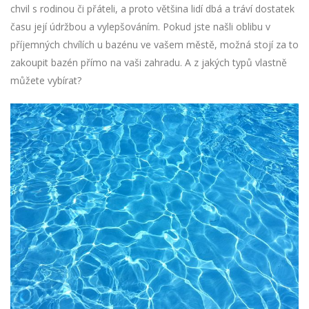
chvil s rodinou či přáteli, a proto většina lidí dbá a tráví dostatek
času její údržbou a vylepšováním. Pokud jste našli oblibu v
příjemných chvílích u bazénu ve vašem městě, možná stojí za to
zakoupit bazén přímo na vaši zahradu. A z jakých typů vlastně
můžete vybírat?