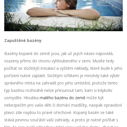
Zapuštěné bazény
Bazény kopané do země jsou, jak už jejich název napovídá,
vsazeny přímo do otvoru vyhloubeného v zemi. Musíte tedy
počítat se složitější instalací a vyššími náklady, které bude k jeho
pořízení nutné zaplatit. Složitým oříškem je mnohdy také výběr
správného místa na zahradě pro jeho umístění, protože tento
typ bazénu rozhodně nelze přesunout tam, kam si kdykoliv
usmyslíte. Hloubka
malého bazénu do země
může být
nebezpečím pro vaše děti či domácí mazlíčky, naopak opravdoví
plavci zde najdou to pravé ořechové. Kopaný bazén se také
stává pevnou součástí vaší zahrady, a proto je nutné počítat s