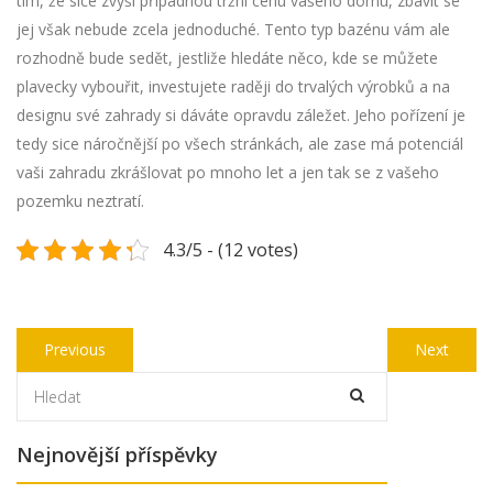
tím, že sice zvýší případnou tržní cenu vašeho domu, zbavit se
jej však nebude zcela jednoduché. Tento typ bazénu vám ale
rozhodně bude sedět, jestliže hledáte něco, kde se můžete
plavecky vybouřit, investujete raději do trvalých výrobků a na
designu své zahrady si dáváte opravdu záležet. Jeho pořízení je
tedy sice náročnější po všech stránkách, ale zase má potenciál
vaši zahradu zkrášlovat po mnoho let a jen tak se z vašeho
pozemku neztratí.
4.3/5 - (12 votes)
Navigace
Previous
Next
Previous
Next
pro
post:
post:
příspěvek
Nejnovější příspěvky