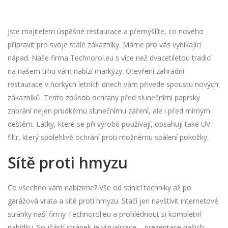
Jste majitelem úspěšné restaurace a přemýšlíte, co nového
připravit pro svoje stálé zákazníky. Máme pro vás vynikající
nápad. Naše firma Technorol.eu s více než dvacetiletou tradicí
na našem trhu vám nabízí
markýzy
. Otevření zahradní
restaurace v horkých letních dnech vám přivede spoustu nových
zákazníků. Tento způsob ochrany před slunečními paprsky
zabrání nejen prudkému slunečnímu záření, ale i před mírným
deštěm. Látky, které se při výrobě používají, obsahují také UV
filtr, který spolehlivě ochrání proti možnému spálení pokožky.
Sítě proti hmyzu
Co všechno vám nabízíme? Vše od stínící techniky až po
garážová vrata a sítě proti hmyzu. Stačí jen navštívit internetové
stránky naší firmy Technorol.eu a prohlédnout si kompletní
nabídku. Součástí stránek je vizualizace – prezentace našich