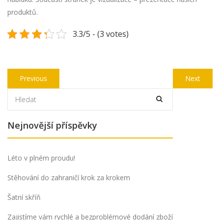
produktů.
3.3/5 - (3 votes)
Navigace
Previous
Next
Previous
Next
pro
post:
post:
příspěvek
Nejnovější příspěvky
Léto v plném proudu!
Stěhování do zahraničí krok za krokem
Šatní skříň
Zajistíme vám rychlé a bezproblémové dodání zboží