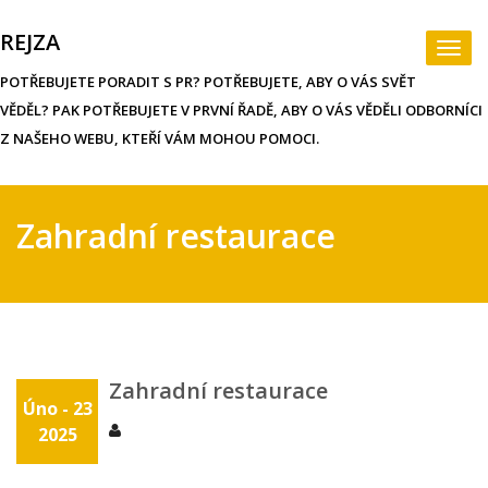
Skip
to
REJZA
Togg
content
navi
POTŘEBUJETE PORADIT S PR? POTŘEBUJETE, ABY O VÁS SVĚT
VĚDĚL? PAK POTŘEBUJETE V PRVNÍ ŘADĚ, ABY O VÁS VĚDĚLI ODBORNÍCI
Z NAŠEHO WEBU, KTEŘÍ VÁM MOHOU POMOCI.
Zahradní restaurace
Zahradní restaurace
Úno - 23
2025