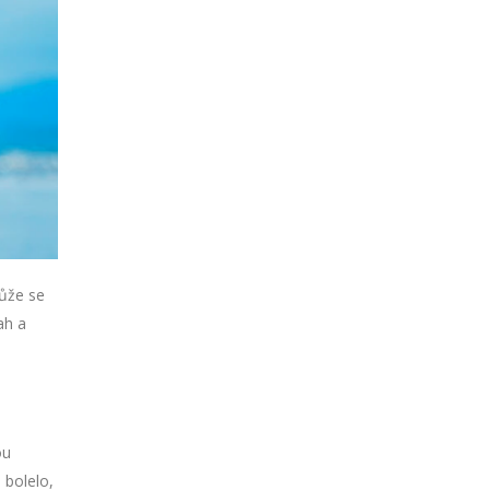
ůže se
ah a
ou
 bolelo,