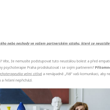
zkého nebo neshody ve vašem partnerském vztahu, které se neustále
ci? Víte, že nemusíte podstupovat tuto neustálou bolest a před empat
émy
psychoterapie Praha
prodiskutovat i se svým partnerem?
Přítomn
ychoterapeutka velmi citlivá
a nenápadně „řídí“ vaši komunikaci, aby ne
 a řešení nepřichází.