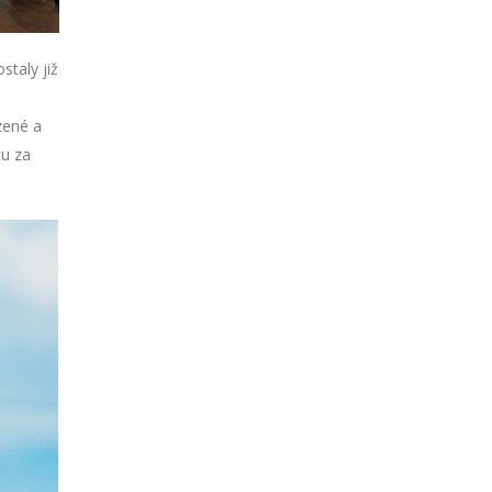
staly již
zené a
tu za