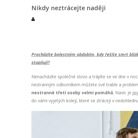
Nikdy neztrácejte naději
Procházíte bolestným obdobím, kdy řešíte smrt blí
stupňují?
Nenacházíte společné slovo a trápíte se ve dne v no
nestranným odborníkem můžete své trable a probl
nestranné třetí osoby velmi pomáhá
. Navíc je
ps
do vámi vyjetých kolejí, které se ztrácejí v nedohlednu