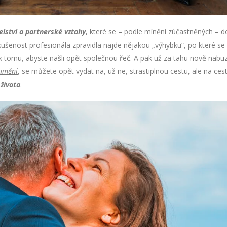
lství a partnerské vztahy
, které se – podle mínění zúčastněných – do
 zkušenost profesionála zpravidla najde nějakou „výhybku“, po které se
 k tomu, abyste našli opět společnou řeč. A pak už za tahu nově nabu
zumění
, se můžete opět vydat na, už ne, strastiplnou cestu, ale na ces
 života
.