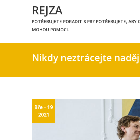
Skip
REJZA
to
content
POTŘEBUJETE PORADIT S PR? POTŘEBUJETE, ABY O
MOHOU POMOCI.
Nikdy neztrácejte naděj
Bře - 19
2021