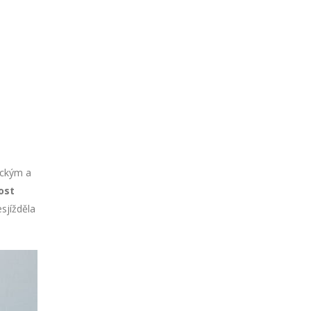
ickým a
ost
sjížděla