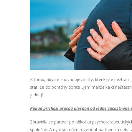
K tomu, abyste znovuobjevili city, které jste neztratili
stát, že do poradny dorazí „jen“ manželka či nešťastn
jednají.
Pokud přichází prosba alespoň od jedné zúčastněné st
Zpravidla se partner po několika psychoterapeutický
společně. A nyní se může rozvinout partnerská debata