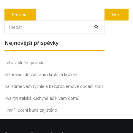
Navigace
Previous
Next
Previous
Next
pro
post:
post:
příspěvek
Nejnovější příspěvky
Léto v plném proudu!
Stěhování do zahraničí krok za krokem
Zajistíme vám rychlé a bezproblémové dodání zboží
Kvalitní italská kuchyně až k vám domů
Hraní i učení bude zajištěno