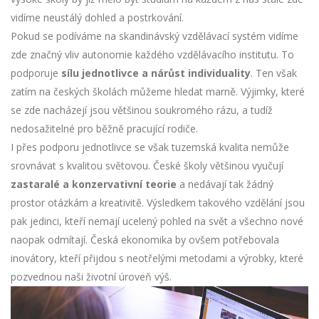
vidíme neustálý dohled a postrkování.
Pokud se podíváme na skandinávský vzdělávací systém vidíme
zde značný vliv autonomie každého vzdělávacího institutu. To
podporuje
sílu jednotlivce a nárůst individuality
. Ten však
zatím na českých školách můžeme hledat marně. Výjimky, které
se zde nacházejí jsou většinou soukromého rázu, a tudíž
nedosažitelné pro běžně pracující rodiče.
I přes podporu jednotlivce se však tuzemská kvalita nemůže
srovnávat s kvalitou světovou. České školy většinou vyučují
zastaralé a konzervativní teorie
a nedávají tak žádný
prostor otázkám a kreativitě. Výsledkem takového vzdělání jsou
pak jedinci, kteří nemají ucelený pohled na svět a všechno nové
naopak odmítají. Česká ekonomika by ovšem potřebovala
inovátory, kteří přijdou s neotřelými metodami a výrobky, které
pozvednou naši životní úroveň výš.