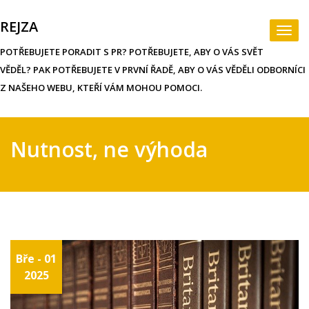
Skip
to
REJZA
Togg
content
navi
POTŘEBUJETE PORADIT S PR? POTŘEBUJETE, ABY O VÁS SVĚT
VĚDĚL? PAK POTŘEBUJETE V PRVNÍ ŘADĚ, ABY O VÁS VĚDĚLI ODBORNÍCI
Z NAŠEHO WEBU, KTEŘÍ VÁM MOHOU POMOCI.
Nutnost, ne výhoda
Bře - 01
2025