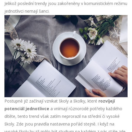
Jelikož poslední trendy jsou zakořeněny v komunistickém režimu
jednotlivci nemají šanci.
Postupně již začínají vznikat školy a školky, které
rozvíjejí
potenciál jednotlivce
a vnímají různorodé potřeby každého
dítěte, tento trend však zatím neprorazil na střední či vysoké
školy. Zde jsou pravidla nastavena pořád stejně. I když na
vysoké školy by již mělo být studium na každém z nás stále zde