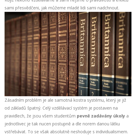
sami přesvědčeni, jak můžeme mladé lidi sami nadchnout.
Zásadním problém je ale samotná kostra systému, který je již
od základů špatný. Celý vzdělávací systém je postaven na
pravidlech, že jsou všem studentům
pevně zadávány úkoly
a
jednotlivec je tak nucen postupně a dle norem danou látku
vstřebávat. To se však absolutně neshoduje s individualismem.